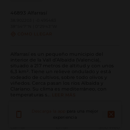
46893 Alfarrasí
38.902203 | -0.495483
38º54'7''N | 0º29'43''W
CÓMO LLEGAR
Alfarrasí es un pequeño municipio del 
interior de la Vall d’Albaida (Valencia), 
situado a 217 metros de altitud y con unos 
6,3 km². Tiene un relieve ondulado y está 
rodeado de cultivos, sobre todo olivos y 
viñedos. Cerca pasan los ríos Albaida y 
Clariano. Su clima es mediterráneo, con 
temperaturas s...
LEER MÁS
Descarga la app
para una mejor
experiencia
Llamar
Email
Sitio Web