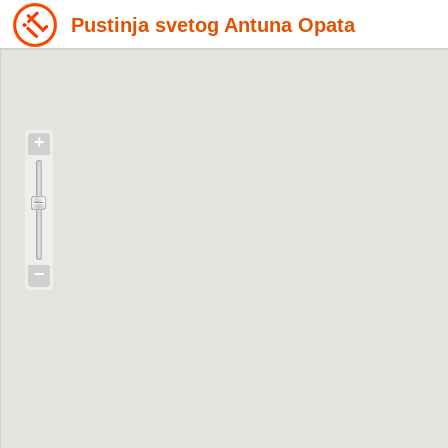
Pustinja svetog Antuna Opata
+
−