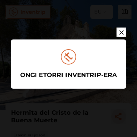
EU
ONGI ETORRI INVENTRIP-ERA
Hermita del Cristo de la
Buena Muerte
Eraikin erlijiosoa