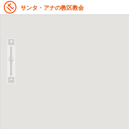
サンタ・アナの教区教会
+
−