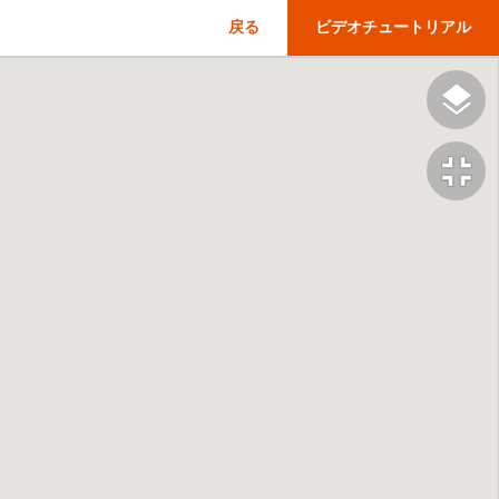
戻る
ビデオチュートリアル
fullscreen_exit