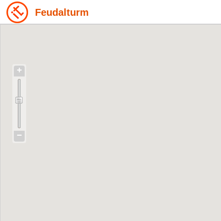
Feudalturm
+
−