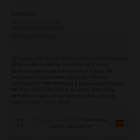
Benicolet
38.919469 | -0.346358
38º55'10''N | 0º20'46''W
COMO CHEGAR
-O casco antigo de Benicolet é un conxunto 
urbano de carácter tradicional e rural, 
formado por rúas tranquilas e casas de 
arquitectura sinxela típica do interior 
valenciano. Nel destaca a igrexa parroquial 
de San Xoán Bautista, o carrer d’en Mig, 
utilizado tradicionalmente para a pilota 
valenciana, ...
LER MÁIS
Descarga a aplicación
para unha
mellor experiencia
Chamar
Correo electrónico
Sitio web