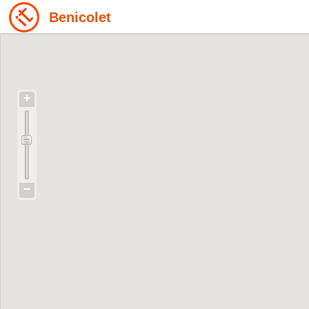
Benicolet
+
−