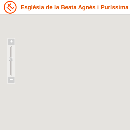
Església de la Beata Agnés i Puríssim
+
−