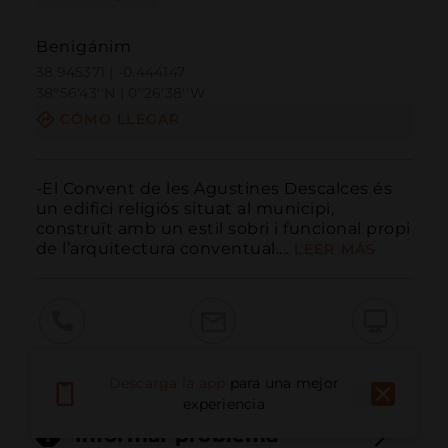
Benigánim
38.945371 | -0.444147
38º56'43''N | 0º26'38''W
CÓMO LLEGAR
-El Convent de les Agustines Descalces és 
un edifici religiós situat al municipi, 
construït amb un estil sobri i funcional propi 
de l’arquitectura conventual....
LEER MÁS
Llamar
Email
Sitio Web
Descarga la app
para una mejor
experiencia
Informar problema