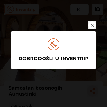
HR
DOBRODOŠLI U INVENTRIP
Samostan bosonogih
Augustinki
Vjerska zgrada