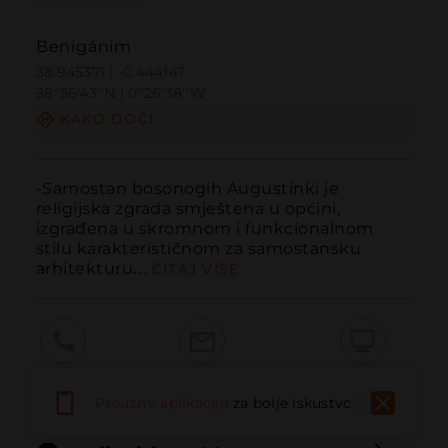
Benigánim
38.945371 | -0.444147
38º56'43''N | 0º26'38''W
KAKO DOĆI
-Samostan bosonogih Augustinki je 
religijska zgrada smještena u općini, 
izgrađena u skromnom i funkcionalnom 
stilu karakterističnom za samostansku 
arhitekturu....
ČITAJ VIŠE
Pozvati
Email
Web stranica
Preuzmi aplikaciju
za bolje iskustvo