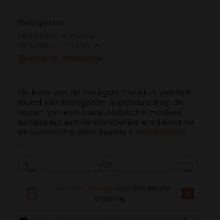
Benigánim
38.941686 | -0.442672
38º56'30''N | 0º26'33''W
HOE TE BEREIKEN
De Kerk van de Heiligste Christus van het 
Bloed van Benigànim is gebouwd op de 
resten van een oude Arabische moskee, 
aangepast aan de christelijke eredienst na 
de verovering door Jaume I.
MEER LEZEN
Bellen
E-mail
Website
Download de app
voor een betere
ervaring