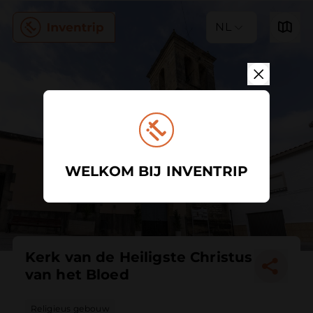
NL
WELKOM BIJ INVENTRIP
Kerk van de Heiligste Christus
van het Bloed
Religieus gebouw