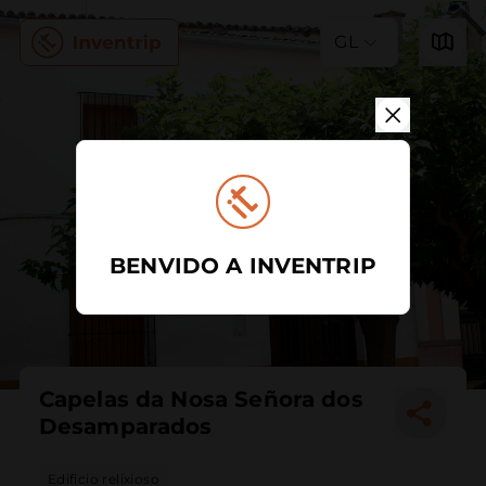
GL
BENVIDO A INVENTRIP
Capelas da Nosa Señora dos
Desamparados
Edificio relixioso