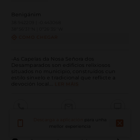
Benigánim
38.942209 | -0.443068
38º56'31''N | 0º26'35''W
COMO CHEGAR
-As Capelas da Nosa Señora dos 
Desamparados son edificios relixiosos 
situados no municipio, construídos cun 
estilo sinxelo e tradicional que reflicte a 
devoción local....
LER MÁIS
Chamar
Correo electrónico
Sitio web
Descarga a aplicación
para unha
mellor experiencia