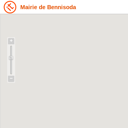
Mairie de Bennisoda
+
−