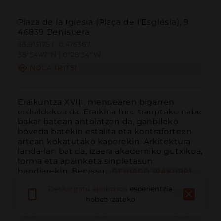
Plaza de la Iglesia (Plaça de l'Església), 9
46839 Benisuera
38.913175 | -0.476367
38º54'47''N | 0º28'34''W
NOLA IRITSI
Eraikuntza XVIII. mendearen bigarren 
erdialdekoa da. Eraikina hiru tranptako nabe 
bakar batean antolatzen da, ganbileko 
bóveda batekin estalita eta kontraforteen 
artean kokatutako kaperekin. Arkitektura 
landa-lan bat da, izaera akademiko gutxikoa, 
forma eta apainketa sinpletasun 
handiarekin. Benissu...
GEHIAGO IRAKURRI
Deskargatu aplikazioa
esperientzia
hobea izateko