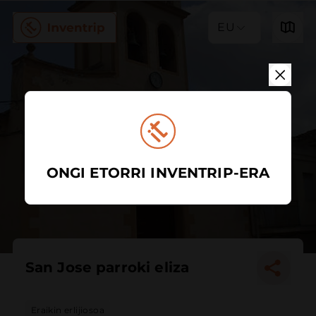
EU
ONGI ETORRI INVENTRIP-ERA
San Jose parroki eliza
Eraikin erlijiosoa