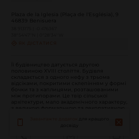
Plaza de la Iglesia (Plaça de l'Església), 9
46839 Benisuera
38.913175 | -0.476367
38º54'47''N | 0º28'34''W
ЯК ДІСТАТИСЯ
Її будівництво датується другою 
половиною XVIII століття. Будівля 
складається з одного нефу з трьома 
відсіками, покритими склепінням у формі 
бочки та з каплицями, розташованими 
між протипорами. Це твір сільської 
архітектури, мало академічного характеру, 
з великою формальною та декоративною 
простотою...
ЧИТАТИ ДАЛІ
Завантажте додаток
для кращого
досвіду