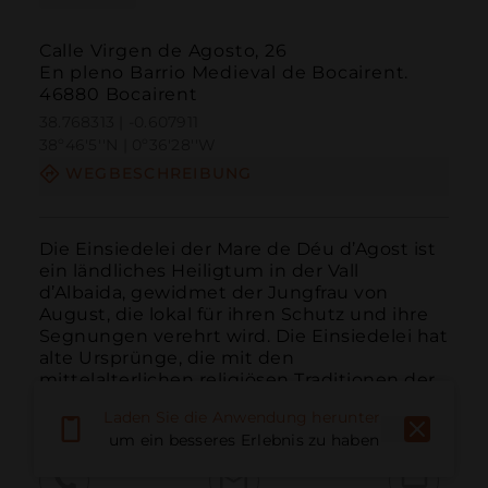
Calle Virgen de Agosto, 26
En pleno Barrio Medieval de Bocairent.
46880 Bocairent
38.768313 | -0.607911
38º46'5''N | 0º36'28''W
WEGBESCHREIBUNG
Die Einsiedelei der Mare de Déu d’Agost ist 
ein ländliches Heiligtum in der Vall 
d’Albaida, gewidmet der Jungfrau von 
August, die lokal für ihren Schutz und ihre 
Segnungen verehrt wird. Die Einsiedelei hat 
alte Ursprünge, die mit den 
mittelalterlichen religiösen Traditionen der 
Region verbunden sind...
WEITER LESEN
Laden Sie die Anwendung herunter,
um ein besseres Erlebnis zu haben