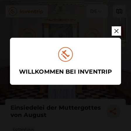
DE
WILLKOMMEN BEI INVENTRIP
Einsiedelei der Muttergottes
von August
Gotteshaus