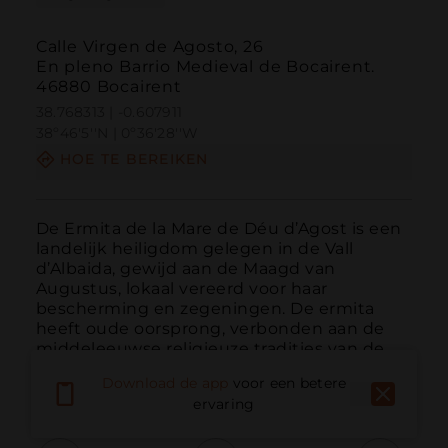
Calle Virgen de Agosto, 26
En pleno Barrio Medieval de Bocairent.
46880 Bocairent
38.768313 | -0.607911
38º46'5''N | 0º36'28''W
HOE TE BEREIKEN
De Ermita de la Mare de Déu d’Agost is een 
landelijk heiligdom gelegen in de Vall 
d’Albaida, gewijd aan de Maagd van 
Augustus, lokaal vereerd voor haar 
bescherming en zegeningen. De ermita 
heeft oude oorsprong, verbonden aan de 
middeleeuwse religieuze tradities van de 
regio. Het vormt een plaats van...
Download de app
voor een betere
MEER LEZEN
ervaring