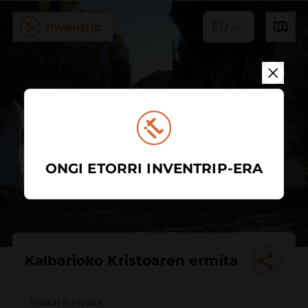
EU
ONGI ETORRI INVENTRIP-ERA
Kalbarioko Kristoaren ermita
Eraikin erlijiosoa