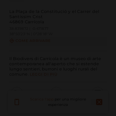
La Plaça de la Constitució y el Carrer del
Santíssim Crist
46869 Carrícola
38.839872 | -0.471877
38º50'23''N | 0º28'18''W
COME ARRIVARE
Il Biodivers di Carrícola è un museo di arte 
contemporanea all'aperto che si estende 
lungo sentieri, burroni e luoghi rurali del 
comune.
LEGGI DI PIÙ
Scarica l'app
per una migliore
Chiama
E-mail
Sito Web
esperienza