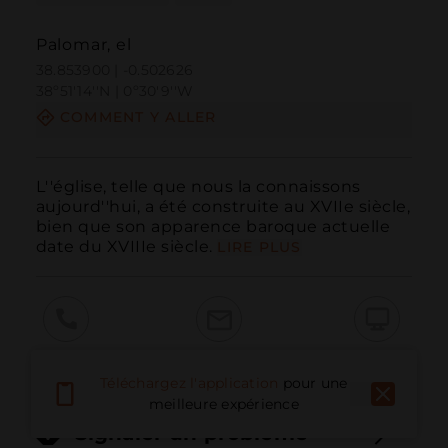
Palomar, el
38.853900 | -0.502626
38º51'14''N | 0º30'9''W
COMMENT Y ALLER
L''église, telle que nous la connaissons 
aujourd''hui, a été construite au XVIIe siècle, 
bien que son apparence baroque actuelle 
date du XVIIIe siècle.
LIRE PLUS
Appeler
E-mail
Site Web
Téléchargez l'application
pour une
meilleure expérience
Signaler un problème