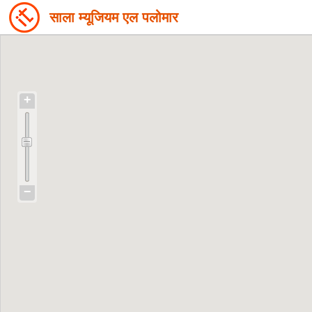
साला म्यूजियम एल पलोमार
+
−