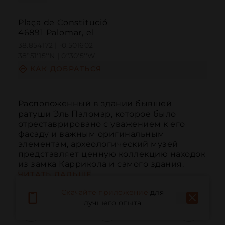
Plaça de Constitució
46891 Palomar, el
38.854172 | -0.501602
38º51'15''N | 0º30'5''W
КАК ДОБРАТЬСЯ
Расположенный в здании бывшей 
ратуши Эль Паломар, которое было 
отреставрировано с уважением к его 
фасаду и важным оригинальным 
элементам, археологический музей 
представляет ценную коллекцию находок 
из замка Каррикола и самого здания.
ЧИТАТЬ ДАЛЬШЕ
Скачайте приложение
для
лучшего опыта