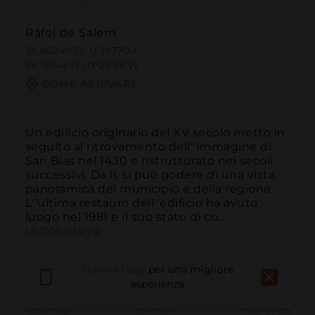
Ráfol de Salem
38.862497 | -0.397700
38º51'44''N | 0º23'51''W
COME ARRIVARE
Un edificio originario del XV secolo eretto in 
seguito al ritrovamento dell''immagine di 
San Blas nel 1430 e ristrutturato nei secoli 
successivi. Da lì, si può godere di una vista 
panoramica del municipio e della regione. 
L''ultima restauro dell''edificio ha avuto 
luogo nel 1981 e il suo stato di co...
LEGGI DI PIÙ
Scarica l'app
per una migliore
esperienza
Chiama
E-mail
Sito Web