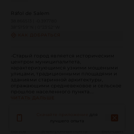
Ráfol de Salem
38.866513 | -0.397780
38º51'59''N | 0º23'52''W
КАК ДОБРАТЬСЯ
-Старый город является историческим 
центром муниципалитета, 
характеризующимся узкими мощеными 
улицами, традиционными площадями и 
зданиями старинной архитектуры, 
отражающими средневековое и сельское 
прошлое населенного пункта....
ЧИТАТЬ ДАЛЬШЕ
Скачайте приложение
для
лучшего опыта
Вызов
Электронная почта
Веб-сайт