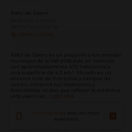
Ráfol de Salem
38.864515 | -0.397690
38º51'52''N | 0º23'51''W
CÓMO LLEGAR
Ràfol de Salem es un pequeño y encantador 
municipio de la Vall d’Albaida, en Valencia, 
con aproximadamente 470 habitantes y 
una superficie de 4,3 km². Situado en un 
entorno rural de montañas y campos de 
cultivo, conserva sus tradiciones y 
festividades locales que reflejan la auténtica 
vida valencian...
LEER MÁS
Descarga la app
para una mejor
experiencia
Llamar
Email
Sitio Web