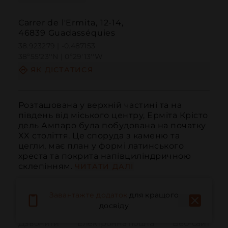
Carrer de l'Ermita, 12-14,
46839 Guadasséquies
38.923279 | -0.487153
38º55'23''N | 0º29'13''W
ЯК ДІСТАТИСЯ
Розташована у верхній частині та на 
південь від міського центру, Ерміта Крісто 
дель Ампаро була побудована на початку 
XX століття. Це споруда з каменю та 
цегли, має план у формі латинського 
хреста та покрита напівциліндричною 
склепінням.
ЧИТАТИ ДАЛІ
Завантажте додаток
для кращого
досвіду
Дзвонити
Електронна пошта
Веб-сайт