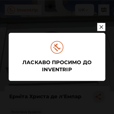
UK
ЛАСКАВО ПРОСИМО ДО
INVENTRIP
Ерміта Христа де л'Емпар
Релігійна будівля