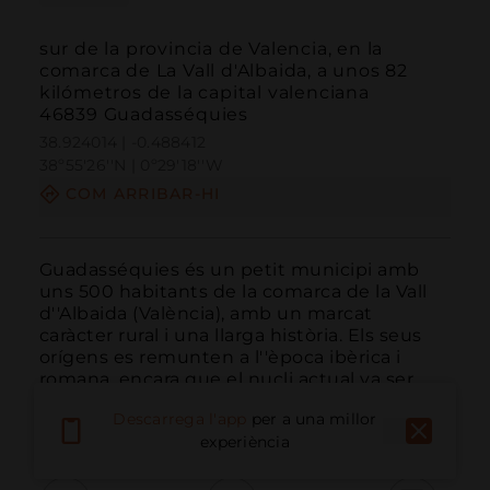
sur de la provincia de Valencia, en la
comarca de La Vall d'Albaida, a unos 82
kilómetros de la capital valenciana
46839 Guadasséquies
38.924014 | -0.488412
38º55'26''N | 0º29'18''W
COM ARRIBAR-HI
Guadasséquies és un petit municipi amb 
uns 500 habitants de la comarca de la Vall 
d''Albaida (València), amb un marcat 
caràcter rural i una llarga història. Els seus 
orígens es remunten a l''època ibèrica i 
romana, encara que el nucli actual va ser 
fundat pels àrabs i repoblat el 1611 amb 
Descarrega l'app
per a una millor
cristians ...
LLEGIR MÉS
experiència