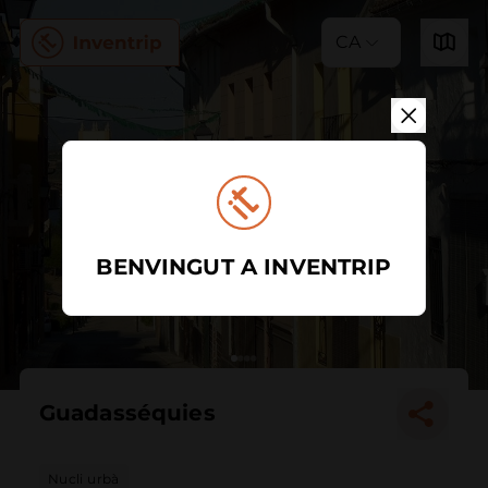
CA
BENVINGUT A INVENTRIP
Guadasséquies
Nucli urbà