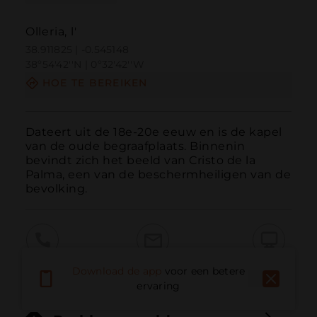
Olleria, l'
38.911825 | -0.545148
38º54'42''N | 0º32'42''W
HOE TE BEREIKEN
Dateert uit de 18e-20e eeuw en is de kapel 
van de oude begraafplaats. Binnenin 
bevindt zich het beeld van Cristo de la 
Palma, een van de beschermheiligen van de 
bevolking.
Bellen
E-mail
Website
Download de app
voor een betere
ervaring