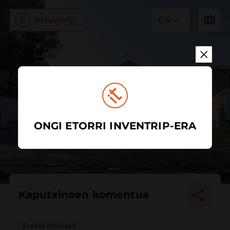
EU
ONGI ETORRI INVENTRIP-ERA
Kaputxinoen komentua
Eraikin erlijiosoa