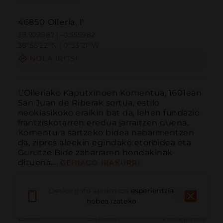
46850 Olleria, l'
38.922987 | -0.555982
38º55'22''N | 0º33'21''W
NOLA IRITSI
L’Olleriako Kaputxinoen Komentua, 1601ean 
San Juan de Riberak sortua, estilo 
neoklasikoko eraikin bat da, lehen fundazio 
frantziskotarren eredua jarraitzen duena. 
Komentura sartzeko bidea nabarmentzen 
da, zipres aleekin egindako etorbidea eta 
Gurutze Bide zaharraren hondakinak 
dituena....
GEHIAGO IRAKURRI
Deskargatu aplikazioa
esperientzia
hobea izateko
Deitu
E-posta
Webgunea