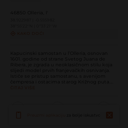
46850 Olleria, l'
38.922987 | -0.555982
38º55'22''N | 0º33'21''W
KAKO DOĆI
Kapucinski samostan u l’Olleria, osnovan 
1601. godine od strane Svetog Juana de 
Ribera, je zgrada u neoklasičnom stilu koja 
slijedi model prvih franjevačkih osnivanja. 
Ističe se pristup samostanu, s avenijom 
čempresa i ostacima starog Križnog puta....
ČITAJ VIŠE
Preuzmi aplikaciju
za bolje iskustvo
Pozvati
Email
Web stranica