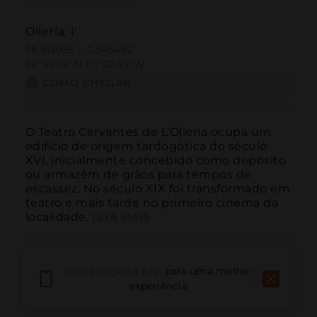
Olleria, l'
38.913055 | -0.545482
38º54'46''N | 0º32'43''W
COMO CHEGAR
O Teatro Cervantes de L’Olleria ocupa um 
edifício de origem tardogótica do século 
XVI, inicialmente concebido como depósito 
ou armazém de grãos para tempos de 
escassez. No século XIX foi transformado em 
teatro e mais tarde no primeiro cinema da 
localidade.
LEIA MAIS
Descarregue a App
para uma melhor
experiência
Ligar
E-mail
Site