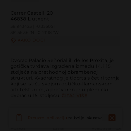
Carrer Castell, 20
46838 Llutxent
38.943423 | -0.355051
38º56'36''N | 0º21'18''W
KAKO DOĆI
Dvorac Palacio Señorial ili de los Próxita, je 
gotička tvrđava izgrađena između 14. i 15. 
stoljeća na prethodnoj obrambenoj 
strukturi. Kvadratnog je tlocrta s četiri tornja 
koji se ističu svojom gotičko-flamanskom 
arhitekturom, a pretvoren je u plemićki 
dvorac u 15. stoljeću.
ČITAJ VIŠE
Preuzmi aplikaciju
za bolje iskustvo
Pozvati
Email
Web stranica