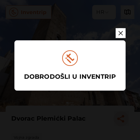
HR
DOBRODOŠLI U INVENTRIP
Dvorac Plemićki Palac
Vojna zgrada