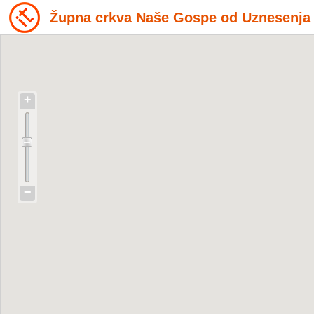
Župna crkva Naše Gospe od Uznesenja
+
−