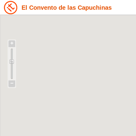
El Convento de las Capuchinas
+
−