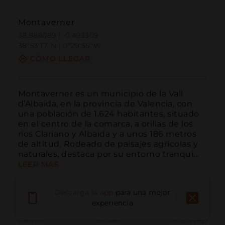
Montaverner
38.888089 | -0.493309
38º53'17''N | 0º29'35''W
CÓMO LLEGAR
Montaverner es un municipio de la Vall 
d’Albaida, en la provincia de Valencia, con 
una población de 1.624 habitantes, situado 
en el centro de la comarca, a orillas de los 
ríos Clariano y Albaida y a unos 186 metros 
de altitud. Rodeado de paisajes agrícolas y 
naturales, destaca por su entorno tranqui...
LEER MÁS
Descarga la app
para una mejor
experiencia
Llamar
Email
Sitio Web