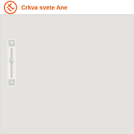
Crkva svete Ane
+
−