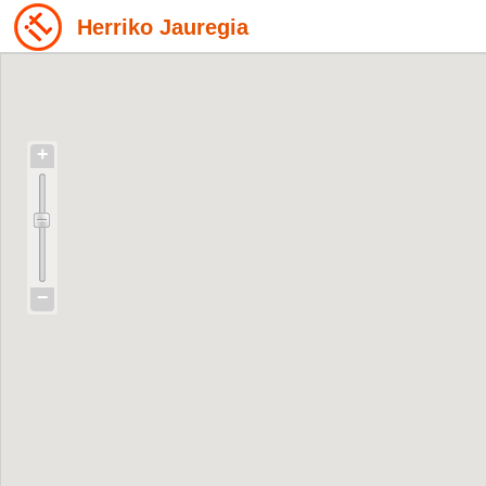
Herriko Jauregia
+
−