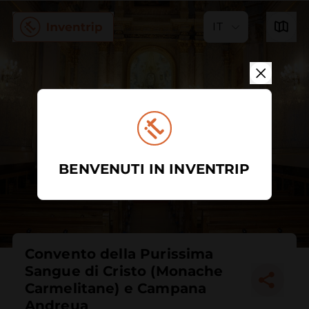
IT
BENVENUTI IN INVENTRIP
Convento della Purissima
Sangue di Cristo (Monache
Carmelitane) e Campana
Andreua