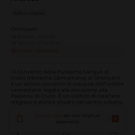
Edificio religioso
Ontinyent
38.820693 | -0.611471
38º49'14''N | 0º36'41''W
COME ARRIVARE
-Il Convento della Purissima Sangue di 
Cristo (Monache Carmelitane) di Ontinyent 
è un antico convento di clausura dell''ordine 
carmelitano, legato alla devozione alla 
Passione di Cristo. È un edificio di carattere 
religioso e storico situato nel centro urbano, 
che ha avuto un ruolo importante nella ...
LEGGI DI PIÙ
Scarica l'app
per una migliore
esperienza