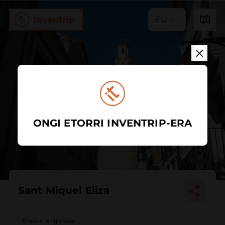
EU
ONGI ETORRI INVENTRIP-ERA
Sant Miquel Eliza
Eraikin erlijiosoa