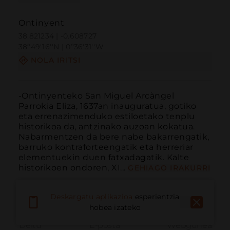
Ontinyent
38.821234 | -0.608727
38º49'16''N | 0º36'31''W
NOLA IRITSI
-Ontinyenteko San Miguel Arcàngel 
Parrokia Eliza, 1637an inauguratua, gotiko 
eta errenazimenduko estiloetako tenplu 
historikoa da, antzinako auzoan kokatua. 
Nabarmentzen da bere nabe bakarrengatik, 
barruko kontraforteengatik eta herreriar 
elementuekin duen fatxadagatik. Kalte 
historikoen ondoren, XI...
GEHIAGO IRAKURRI
Deskargatu aplikazioa
esperientzia
hobea izateko
Deitu
E-posta
Webgunea