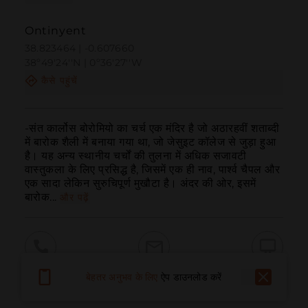
Ontinyent
38.823464 | -0.607660
38º49'24''N | 0º36'27''W
कैसे पहुंचें
-संत कार्लोस बोरोमियो का चर्च एक मंदिर है जो अठारहवीं शताब्दी 
में बारोक शैली में बनाया गया था, जो जेसुइट कॉलेज से जुड़ा हुआ 
है। यह अन्य स्थानीय चर्चों की तुलना में अधिक सजावटी 
वास्तुकला के लिए प्रसिद्ध है, जिसमें एक ही नाव, पार्श्व चैपल और 
एक सादा लेकिन सुरुचिपूर्ण मुखौटा है। अंदर की ओर, इसमें 
बारोक...
और पढ़ें
बुलाना
ईमेल
वेबसाइट
बेहतर अनुभव के लिए
ऐप डाउनलोड करें