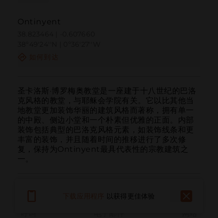
Ontinyent
38.823464 | -0.607660
38º49'24''N | 0º36'27''W
如何到达
圣卡洛斯·博罗梅奥教堂是一座建于十八世纪的巴洛
克风格的教堂，与耶稣会学院有关。它以比其他当
地教堂更加装饰华丽的建筑风格而著称，拥有单一
的中殿、侧边小堂和一个朴素但优雅的正面。内部
装饰包括典型的巴洛克风格元素，如装饰线条和更
丰富的装饰，并且随着时间的推移进行了多次修
复，保持为Ontinyent最具代表性的宗教建筑之
一。
下载应用程序
以获得更佳体验
呼叫
电子邮件
网站