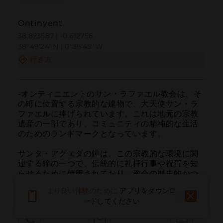
Ontinyent
38.823587 | -0.612756
38º49'24''N | 0º36'45''W
行き方
-オンティニエントのサン・ラファエル教会は、そ
の町に位置する宗教的な建物で、大天使サン・ラ
ファエルに捧げられています。これは地元の宗教
遺産の一部であり、コミュニティの精神的な生活
のためのランドマークとなっています。

サンタ・アグエダの鐘は、この宗教的な環境に関
連する鐘の一つで、伝統的に礼拝行事や祝賀を知
らせるために使用されており、教会の歴史的かつ
音響的な遺産の一部となっています。
より良い体験のために
アプリをダウンロ
ードしてください