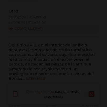
Otos
38.852338 | -0.439760
38º51'8''N | 0º26'23''W
CÓMO LLEGAR
Del siglo XVIII, en el interior del edificio 
destacan las pinturas de estilo romántico 
con escenas del calvario, cuya luminosidad 
resulta muy inusual. En el exterior, en el 
parque, destacan las piezas de la antigua 
almazara de aceite, situadas en un 
privilegiado mirador con bonitas vistas del 
Benica...
LEER MÁS
Descarga la app
para una mejor
experiencia
Llamar
Email
Sitio Web