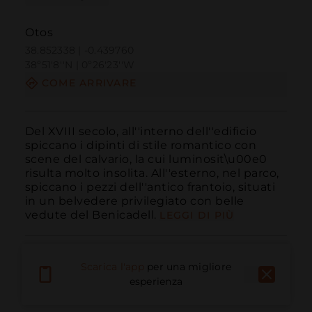
Otos
38.852338 | -0.439760
38º51'8''N | 0º26'23''W
COME ARRIVARE
Del XVIII secolo, all''interno dell''edificio 
spiccano i dipinti di stile romantico con 
scene del calvario, la cui luminosit\u00e0 
risulta molto insolita. All''esterno, nel parco, 
spiccano i pezzi dell''antico frantoio, situati 
in un belvedere privilegiato con belle 
vedute del Benicadell.
LEGGI DI PIÙ
Scarica l'app
per una migliore
esperienza
Chiama
E-mail
Sito Web