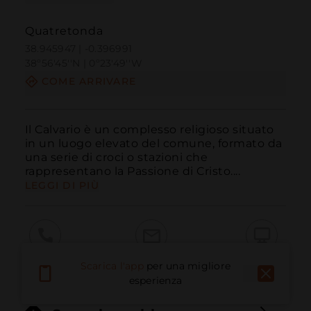
Quatretonda
38.945947 | -0.396991
38º56'45''N | 0º23'49''W
COME ARRIVARE
Il Calvario è un complesso religioso situato 
in un luogo elevato del comune, formato da 
una serie di croci o stazioni che 
rappresentano la Passione di Cristo....
LEGGI DI PIÙ
Chiama
E-mail
Sito Web
Scarica l'app
per una migliore
esperienza