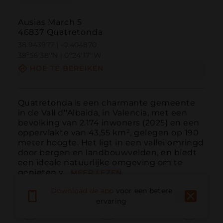
Ausias March 5
46837 Quatretonda
38.943977 | -0.404870
38º56'38''N | 0º24'17''W
HOE TE BEREIKEN
Quatretonda is een charmante gemeente 
in de Vall d''Albaida, in Valencia, met een 
bevolking van 2.174 inwoners (2025) en een 
oppervlakte van 43,55 km², gelegen op 190 
meter hoogte. Het ligt in een vallei omringd 
door bergen en landbouwvelden, en biedt 
een ideale natuurlijke omgeving om te 
genieten v...
MEER LEZEN
Download de app
voor een betere
ervaring