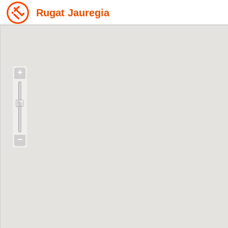
Rugat Jauregia
+
−