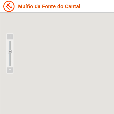
Muíño da Fonte do Cantal
+
−