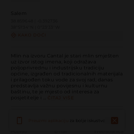
Salem
38.859648 | -0.392736
38º51'34''N | 0º23'33''W
KAKO DOĆI
Mlin na izvoru Cantal je stari mlin smješten 
uz izvor istog imena, koji odražava 
poljoprivrednu i industrijsku tradiciju 
općine, izgrađen od tradicionalnih materijala 
i prilagođen toku vode za svoj rad; danas 
predstavlja važnu povijesnu i kulturnu 
baštinu, te je mjesto od interesa za 
posjetitelje i ...
ČITAJ VIŠE
Preuzmi aplikaciju
za bolje iskustvo
Pozvati
Email
Web stranica