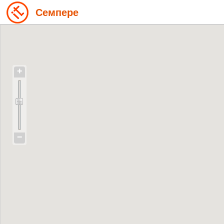
Семпере
+
−